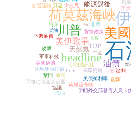
利
能源盤後
升息
伊拉克
交通運輸
美債
荷莫茲海峽
非農
飛彈
Fed
川普
美國
柴油
貨幣政策
下週油價
高度
美伊戰爭
石
TOP
天然氣
攻擊
中油
headline
軍事科技
油價
美國經濟
殖
伊朗通訊社
沙烏地阿拉伯
國際貿易
brent
阿曼
談判
葉門
通膨
美債殖利率
能源
阿拉伯聯合大公國
荷姆茲海峽
協議
伊朗外交部發言人貝卡
汽油