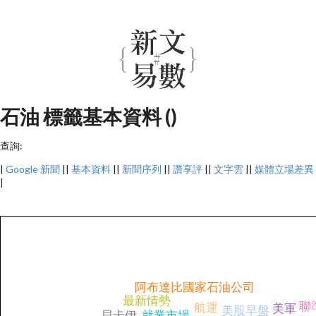
石油 標籤基本資料 ()
查詢:
|
Google 新聞
||
基本資料
||
新聞序列
||
讚享評
||
文字雲
||
媒體立場差異
|
阿布達比國家石油公司
最新情勢
聯
航運
美軍
美股早盤
貝卡伊
就業市場