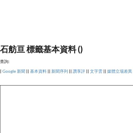
石舫亘 標籤基本資料 ()
查詢:
|
Google 新聞
||
基本資料
||
新聞序列
||
讚享評
||
文字雲
||
媒體立場差異