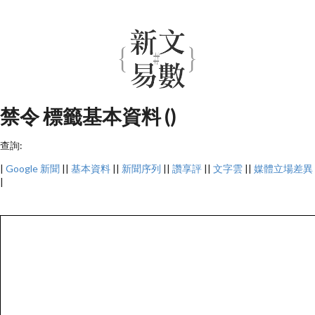
禁令 標籤基本資料 ()
查詢:
|
Google 新聞
||
基本資料
||
新聞序列
||
讚享評
||
文字雲
||
媒體立場差異
|