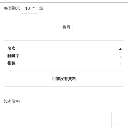
每頁顯示
10
筆
搜尋
名次
關鍵字
指數
目前沒有資料
沒有資料
‹