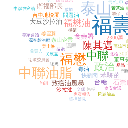
國營企業
高雄市
泰山
衛福部長
苦茶油
中聯致癌油
威加
加保
台中地檢署
問題油
福
福懋油
大豆沙拉油
採購
姜至剛
專家會議
食藥署
2300萬
泰山企業
源春製油廠
陳其邁
隱匿
高雄市
黃士修
搜索
負責人
中聯
30
民眾黨
福懋
北檢
董事
衛環委員會
政治
總統
產品
中聯油脂
毒油
門
苯駢芘
快新聞
台糖
石崇
致癌油風暴
約談
食安會議
沙拉油
吳崢
交保
問題油品
專案報告
聲押禁見