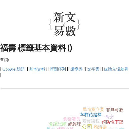
福壽 標籤基本資料 ()
查詢:
|
Google 新聞
||
基本資料
||
新聞序列
||
讚享評
||
文字雲
||
媒體立場差異
|
民進黨立委
罪無可赦
苯駢芘超標
食安
食藥署長
變更議程
預防性下架
會議紀錄
總經理
公司
賴清德
每天