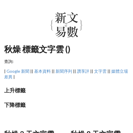
秋燥 標籤文字雲 ()
查詢:
|
Google 新聞
||
基本資料
||
新聞序列
||
讚享評
||
文字雲
||
媒體立場
差異
|
上升標籤
下降標籤