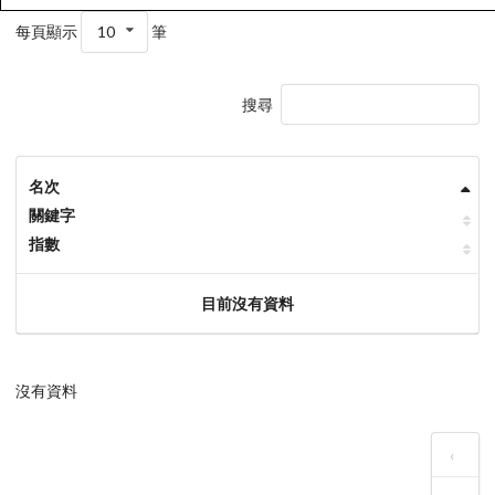
每頁顯示
10
筆
搜尋
名次
關鍵字
指數
目前沒有資料
沒有資料
‹