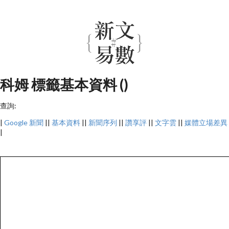
科姆 標籤基本資料 ()
查詢:
|
Google 新聞
||
基本資料
||
新聞序列
||
讚享評
||
文字雲
||
媒體立場差異
|