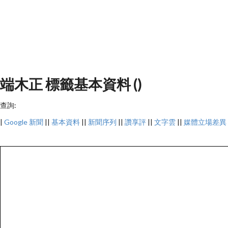
端木正 標籤基本資料 ()
查詢:
|
Google 新聞
||
基本資料
||
新聞序列
||
讚享評
||
文字雲
||
媒體立場差異