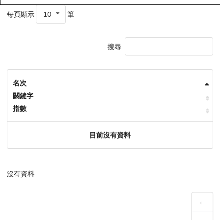
每頁顯示
10
筆
搜尋
名次
關鍵字
指數
目前沒有資料
沒有資料
‹