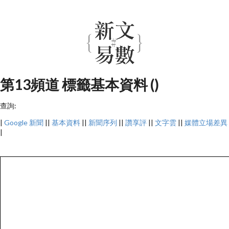
第13頻道 標籤基本資料 ()
查詢:
|
Google 新聞
||
基本資料
||
新聞序列
||
讚享評
||
文字雲
||
媒體立場差異
|