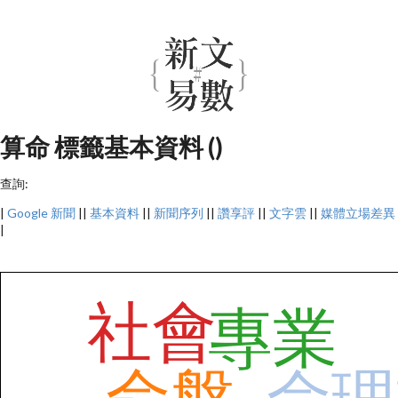
算命 標籤基本資料 ()
查詢:
|
Google 新聞
||
基本資料
||
新聞序列
||
讚享評
||
文字雲
||
媒體立場差異
|
社會
專業