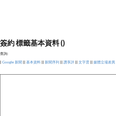
簽約 標籤基本資料 ()
查詢:
|
Google 新聞
||
基本資料
||
新聞序列
||
讚享評
||
文字雲
||
媒體立場差異