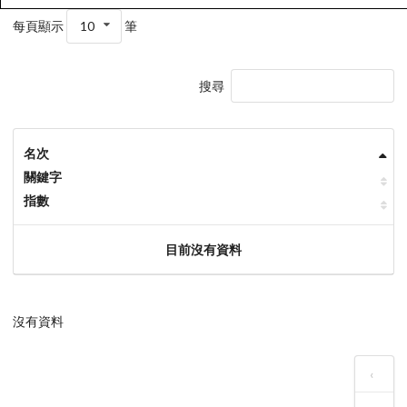
每頁顯示
10
筆
搜尋
名次
關鍵字
指數
目前沒有資料
沒有資料
‹