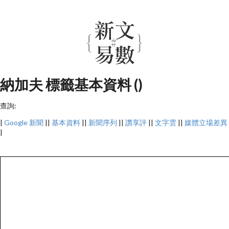
納加夫 標籤基本資料 ()
查詢:
|
Google 新聞
||
基本資料
||
新聞序列
||
讚享評
||
文字雲
||
媒體立場差異
|