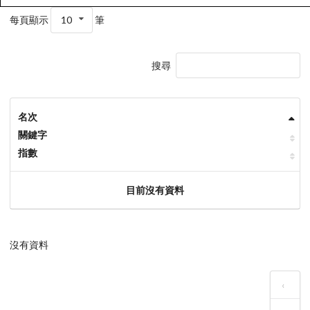
每頁顯示
10
筆
搜尋
名次
關鍵字
指數
目前沒有資料
沒有資料
‹