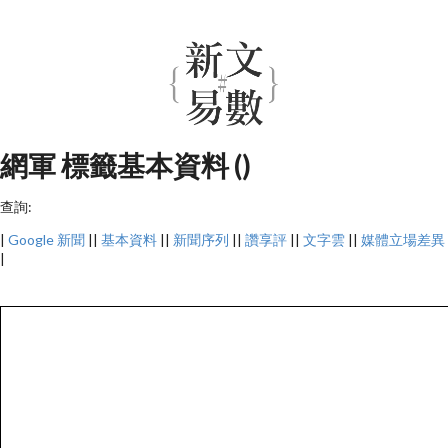
網軍 標籤基本資料 ()
查詢:
|
Google 新聞
||
基本資料
||
新聞序列
||
讚享評
||
文字雲
||
媒體立場差異
|