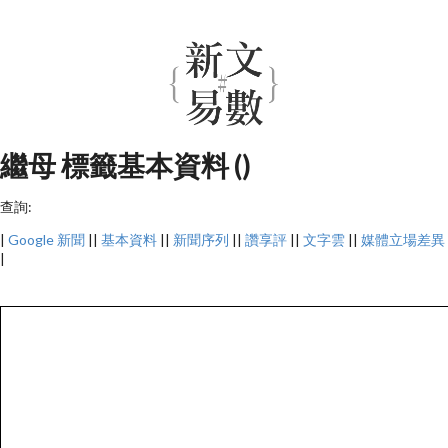
繼母 標籤基本資料 ()
查詢:
|
Google 新聞
||
基本資料
||
新聞序列
||
讚享評
||
文字雲
||
媒體立場差異
|