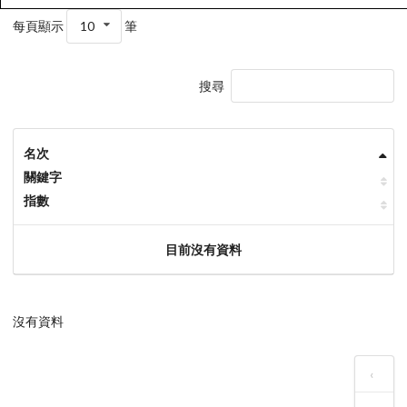
每頁顯示
10
筆
搜尋
名次
關鍵字
指數
目前沒有資料
沒有資料
‹