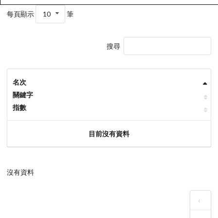
每頁顯示
10
筆
搜尋
名次
關鍵字
指數
目前沒有資料
沒有資料
‹