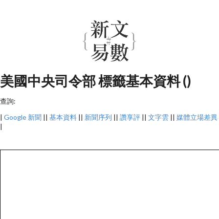
美國中央司令部 標籤基本資料 ()
查詢:
|
Google 新聞
||
基本資料
||
新聞序列
||
讚享評
||
文字雲
||
媒體立場差異
|