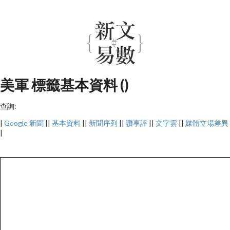
美軍 標籤基本資料 ()
查詢:
|
Google 新聞
||
基本資料
||
新聞序列
||
讚享評
||
文字雲
||
媒體立場差異
|