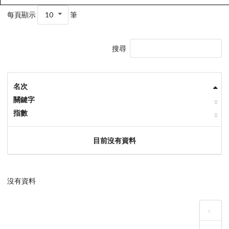
每頁顯示
10
筆
搜尋
名次
關鍵字
指數
目前沒有資料
沒有資料
‹