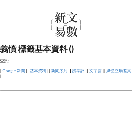
義憤 標籤基本資料 ()
查詢:
|
Google 新聞
||
基本資料
||
新聞序列
||
讚享評
||
文字雲
||
媒體立場差異
|