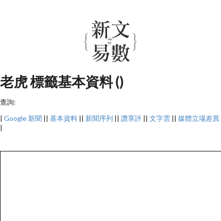
老虎 標籤基本資料 ()
查詢:
|
Google 新聞
||
基本資料
||
新聞序列
||
讚享評
||
文字雲
||
媒體立場差異
|