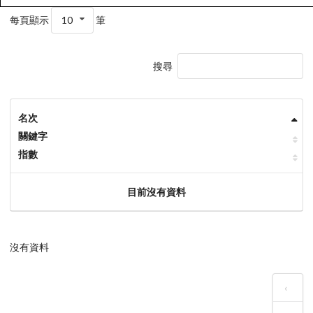
每頁顯示
10
筆
搜尋
名次
關鍵字
指數
目前沒有資料
沒有資料
‹