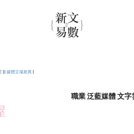
雲
||
媒體立場差異
|
職業 泛藍媒體 文字
屋