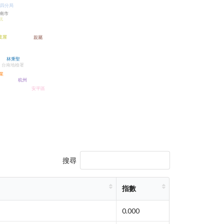
四分局
南市
玩
皮屋
親屬
林秉聖
台南地檢署
業
杭州
安平區
搜尋
指數
0.000