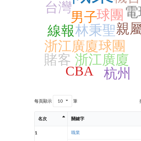
台灣
電
球團
男子
親
林秉聖
線報
浙江廣廈球團
賭客
浙江廣廈
CBA
杭州
每頁顯示
10
筆
名次
關鍵字
職業
1