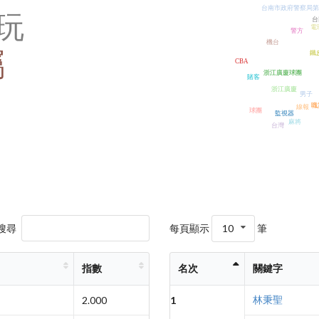
台南市政府警察局第
玩
台
電
警方
機台
屬
鐵
CBA
浙江廣廈球團
賭客
浙江廣廈
男子
職
線報
球團
監視器
麻將
台灣
搜尋
每頁顯示
10
筆
指數
名次
關鍵字
林秉聖
2.000
1