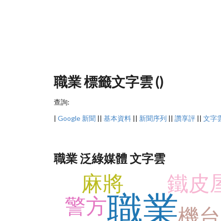
職業 標籤文字雲 ()
查詢:
|
Google 新聞
||
基本資料
||
新聞序列
||
讚享評
||
文字
職業 泛綠媒體 文字雲
麻將
鐵皮
職業
警方
機台