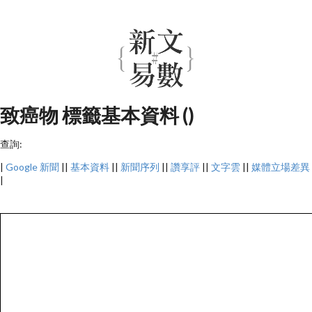
致癌物 標籤基本資料 ()
查詢:
|
Google 新聞
||
基本資料
||
新聞序列
||
讚享評
||
文字雲
||
媒體立場差異
|