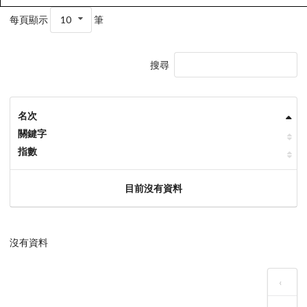
每頁顯示
10
筆
搜尋
名次
關鍵字
指數
目前沒有資料
沒有資料
‹