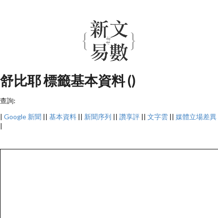
舒比耶 標籤基本資料 ()
查詢:
|
Google 新聞
||
基本資料
||
新聞序列
||
讚享評
||
文字雲
||
媒體立場差異
|