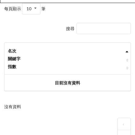
每頁顯示
10
筆
搜尋
名次
關鍵字
指數
目前沒有資料
沒有資料
‹