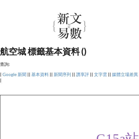
航空城 標籤基本資料 ()
查詢:
|
Google 新聞
||
基本資料
||
新聞序列
||
讚享評
||
文字雲
||
媒體立場差異
|
G15a站