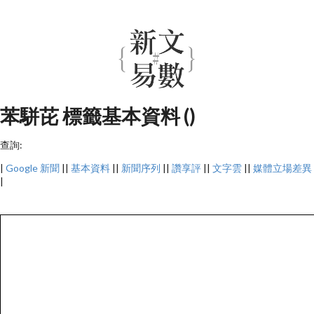
苯駢芘 標籤基本資料 ()
查詢:
|
Google 新聞
||
基本資料
||
新聞序列
||
讚享評
||
文字雲
||
媒體立場差異
|