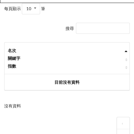
每頁顯示
10
筆
搜尋
名次
關鍵字
指數
目前沒有資料
沒有資料
‹