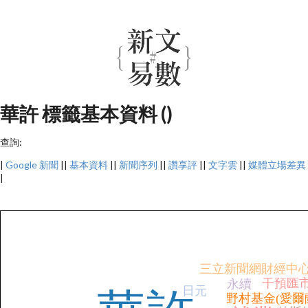
華許 標籤基本資料 ()
查詢:
|
Google 新聞
||
基本資料
||
新聞序列
||
讚享評
||
文字雲
||
媒體立場差異
|
三立新聞網財經中
干預匯
永續
日元
野村基金(愛爾