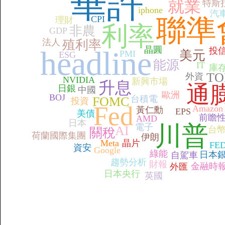
華許
就業
特斯
iphone
汽
CPI
聯準
理財
利率
非農
GDP
法人
殖利率
晶圓
headline
投
美元
PMI
ESG
能源
IT
庫
TO
外資
NVIDIA
新興市場
升息
通
日銀
中國
歐洲
BOJ
台積電
FOMC
投資
Fed
Amazon
黃仁勳
EPS
美債
前瞻
AMD
日本
川普
電子
AI
台
關稅
荷蘭國際集團
伊朗
Meta
晶片
FE
資安
Google
綠能
日本
自駕車
趨勢分析
財報
金融時
外匯
日本央行
英國