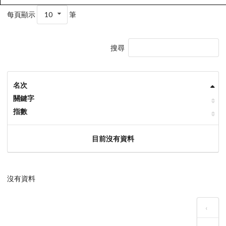
每頁顯示
10
筆
搜尋
名次
關鍵字
指數
目前沒有資料
沒有資料
‹