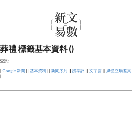
葬禮 標籤基本資料 ()
查詢:
|
Google 新聞
||
基本資料
||
新聞序列
||
讚享評
||
文字雲
||
媒體立場差異
|