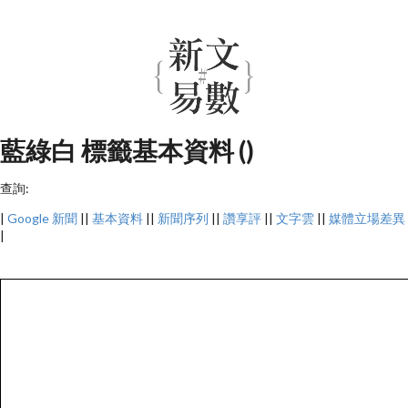
藍綠白 標籤基本資料 ()
查詢:
|
Google 新聞
||
基本資料
||
新聞序列
||
讚享評
||
文字雲
||
媒體立場差異
|