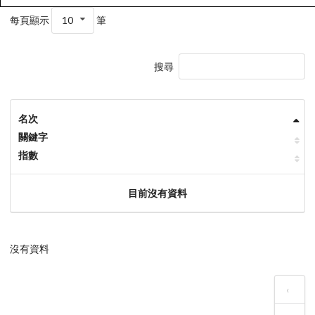
每頁顯示
10
筆
搜尋
名次
關鍵字
指數
目前沒有資料
沒有資料
‹