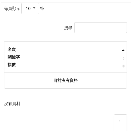
每頁顯示
10
筆
搜尋
名次
關鍵字
指數
目前沒有資料
沒有資料
‹