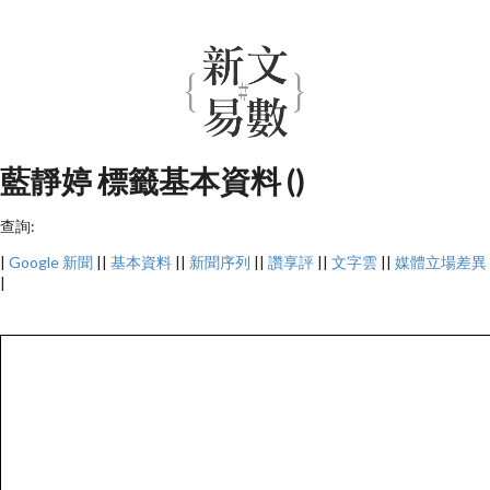
藍靜婷 標籤基本資料 ()
查詢:
|
Google 新聞
||
基本資料
||
新聞序列
||
讚享評
||
文字雲
||
媒體立場差異
|