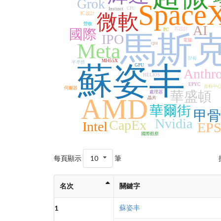
Grok
Space
CPU
Instinct
微軟
IC 設計
營收
AI
IC設計
國際
PC
馬斯
IPO
電腦
Meta
cpu
財報
MI455X
半導體
蘇姿丰
GPU
Anthro
HELIOS
EPYC
資料中
伺服器
華盛頓
處理器
AMD
晶片
華爾街
甲骨
Nvidia
CapEx
Intel
EPS
國際觀察
每頁顯示
10
筆
名次
關鍵字
蘇姿丰
1