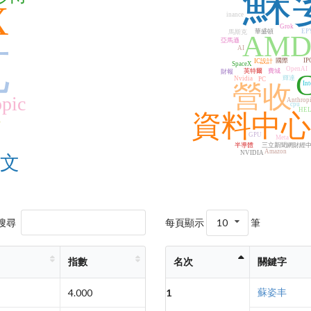
蘇
X
inance
Grok
華盛頓
EP
馬斯克
AM
亞馬遜
克
AI
國際
IP
IC設計
SpaceX
OpenAI
英特爾
費城
財報
輝達
Nvidia
PC
Int
營收
pic
Anthrop
cpu
HEL
資料中心
心
GPU
Meta
半導體
三立新聞網財經
Amazon
NVIDIA
文
搜尋
每頁顯示
10
筆
指數
名次
關鍵字
蘇姿丰
4.000
1