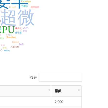
姿丰
ElonMusk
伺服器
IC 設計
國際觀察
超微
YC
D
O
CPU
晶片
甲骨文
el
電腦
處理器
ic
華爾街
Bloomberg
IOS
Instinct
財經
EPS
Alphabet
微軟
中心
Helios
搜尋
指數
2.000