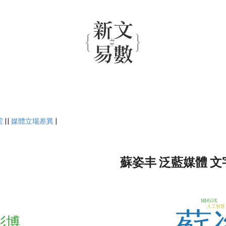
雲
||
媒體立場差異
|
蘇姿丰 泛藍媒體 文
MI455X
人工智慧
彭博