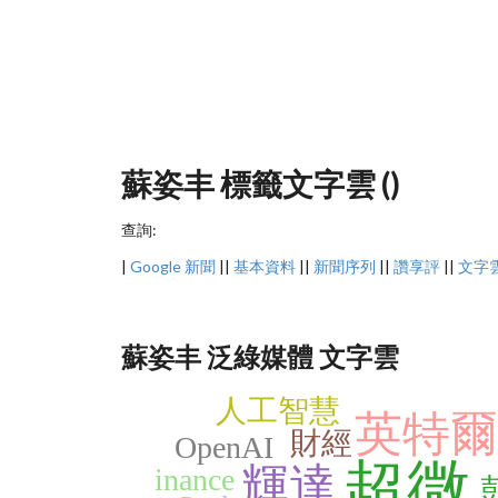
蘇姿丰 標籤文字雲 ()
查詢:
|
Google 新聞
||
基本資料
||
新聞序列
||
讚享評
||
文字
蘇姿丰 泛綠媒體 文字雲
人工智慧
英特爾
財經
OpenAI
超微
輝達
inance