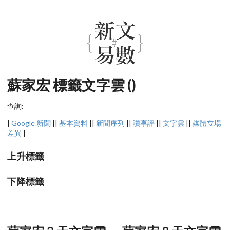
蘇家宏 標籤文字雲 ()
查詢:
|
Google 新聞
||
基本資料
||
新聞序列
||
讚享評
||
文字雲
||
媒體立場
差異
|
上升標籤
下降標籤