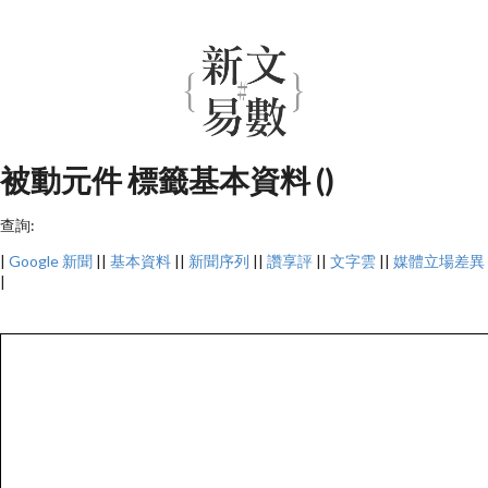
被動元件 標籤基本資料 ()
查詢:
|
Google 新聞
||
基本資料
||
新聞序列
||
讚享評
||
文字雲
||
媒體立場差異
|