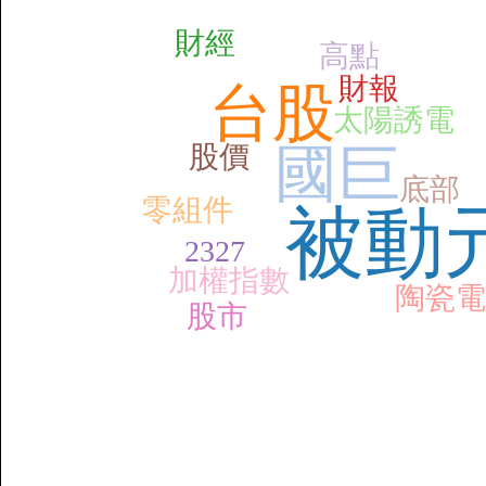
財經
高點
財報
台股
太陽誘電
國巨
股價
底部
零組件
被動
2327
加權指數
陶瓷電
股市