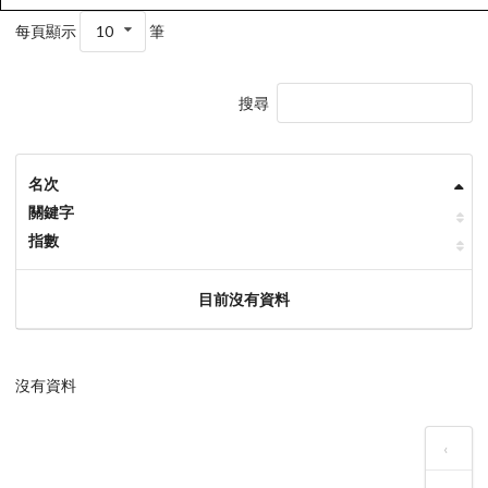
每頁顯示
10
筆
搜尋
名次
關鍵字
指數
目前沒有資料
沒有資料
‹