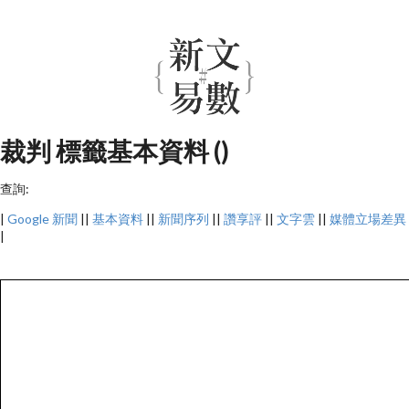
裁判 標籤基本資料 ()
查詢:
|
Google 新聞
||
基本資料
||
新聞序列
||
讚享評
||
文字雲
||
媒體立場差異
|