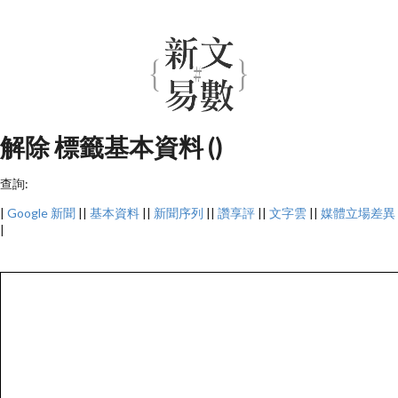
解除 標籤基本資料 ()
查詢:
|
Google 新聞
||
基本資料
||
新聞序列
||
讚享評
||
文字雲
||
媒體立場差異
|