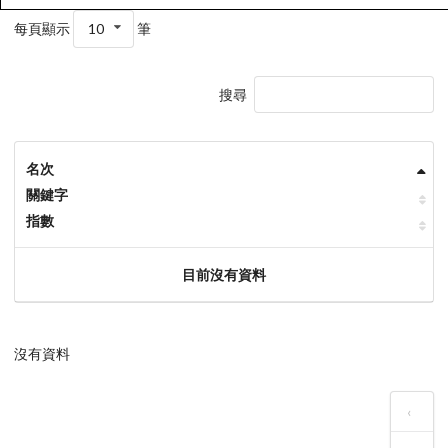
每頁顯示
10
筆
搜尋
名次
關鍵字
指數
目前沒有資料
沒有資料
‹