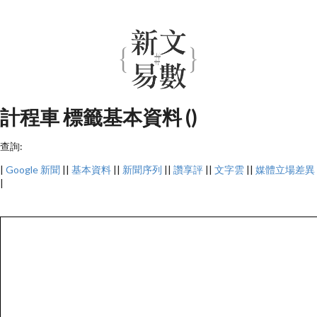
計程車 標籤基本資料 ()
查詢:
|
Google 新聞
||
基本資料
||
新聞序列
||
讚享評
||
文字雲
||
媒體立場差異
|