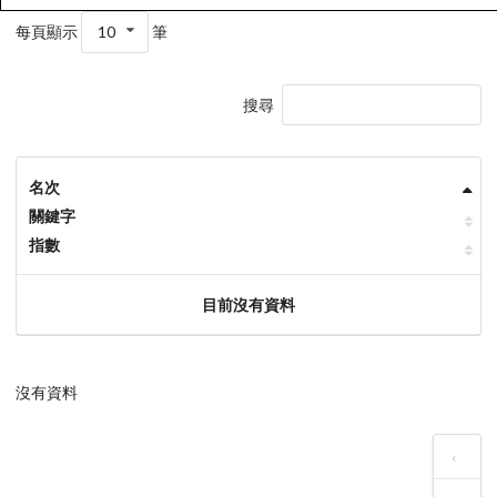
每頁顯示
10
筆
搜尋
名次
關鍵字
指數
目前沒有資料
沒有資料
‹