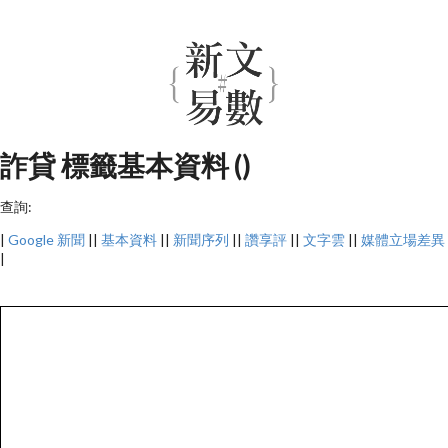
詐貸 標籤基本資料 ()
查詢:
|
Google 新聞
||
基本資料
||
新聞序列
||
讚享評
||
文字雲
||
媒體立場差異
|