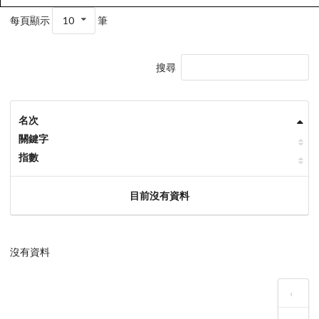
每頁顯示
10
筆
搜尋
名次
關鍵字
指數
目前沒有資料
沒有資料
‹