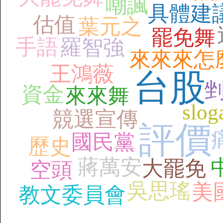
嘲諷
具體建
估值
葉元之
罷免舞
手語
羅智強
來來來怎
王鴻薇
台股
資金
來來舞
slog
競選宣傳
評價
國民黨
歷史
蔣萬安
大罷免
空頭
吳思瑤
美
教文委員會