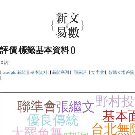
評價 標籤基本資料 ()
查詢:
|
Google 新聞
||
基本資料
||
新聞序列
||
讚享評
||
文字雲
||
媒體立場差異
|
野村投
聯準會
張繼文
基本
優良傳統
台北無
大罷免舞