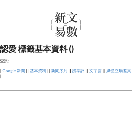
認愛 標籤基本資料 ()
查詢:
|
Google 新聞
||
基本資料
||
新聞序列
||
讚享評
||
文字雲
||
媒體立場差異
|