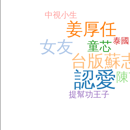
中視小生
姜厚任
泰國
女友
童芯
台版蘇
認愛
陳
提幫功王子