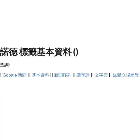
諾德 標籤基本資料 ()
查詢:
|
Google 新聞
||
基本資料
||
新聞序列
||
讚享評
||
文字雲
||
媒體立場差異