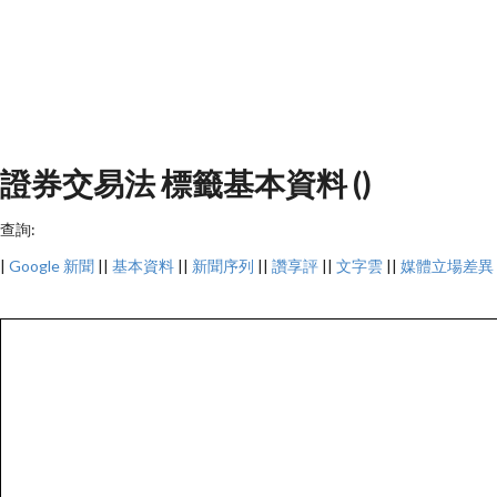
證券交易法 標籤基本資料 ()
查詢:
|
Google 新聞
||
基本資料
||
新聞序列
||
讚享評
||
文字雲
||
媒體立場差異