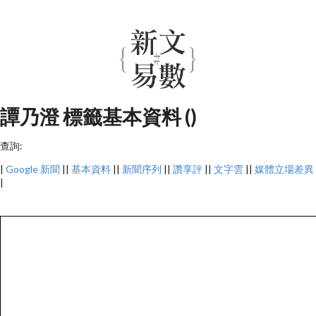
譚乃澄 標籤基本資料 ()
查詢:
|
Google 新聞
||
基本資料
||
新聞序列
||
讚享評
||
文字雲
||
媒體立場差異
|