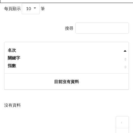
每頁顯示
10
筆
搜尋
名次
關鍵字
指數
目前沒有資料
沒有資料
‹