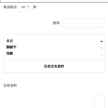
每頁顯示
10
筆
搜尋
名次
關鍵字
指數
目前沒有資料
沒有資料
‹