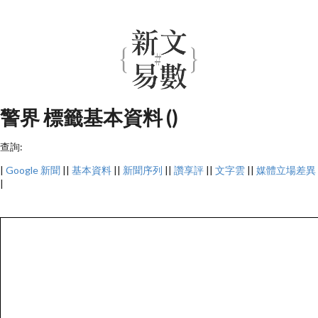
警界 標籤基本資料 ()
查詢:
|
Google 新聞
||
基本資料
||
新聞序列
||
讚享評
||
文字雲
||
媒體立場差異
|