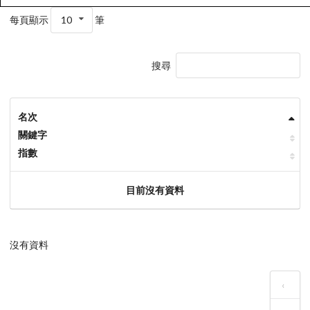
每頁顯示
10
筆
搜尋
名次
關鍵字
指數
目前沒有資料
沒有資料
‹