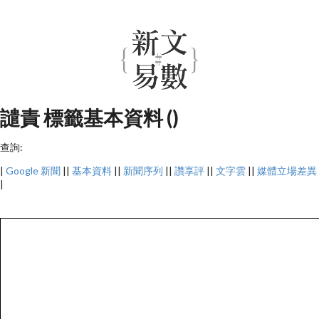
譴責 標籤基本資料 ()
查詢:
|
Google 新聞
||
基本資料
||
新聞序列
||
讚享評
||
文字雲
||
媒體立場差異
|