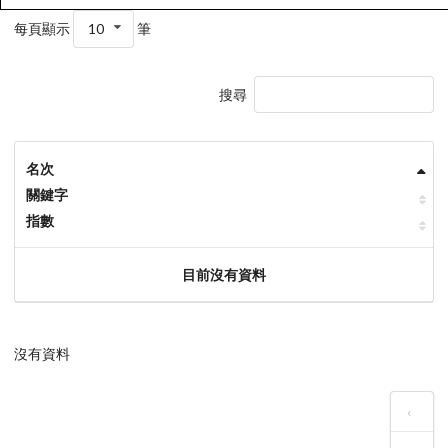
每頁顯示
10
筆
搜尋
名次
關鍵字
指數
目前沒有資料
沒有資料
‹