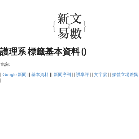
護理系 標籤基本資料 ()
查詢:
|
Google 新聞
||
基本資料
||
新聞序列
||
讚享評
||
文字雲
||
媒體立場差異
|