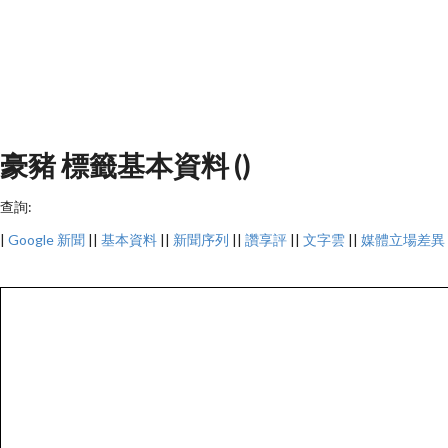
豪豬 標籤基本資料 ()
查詢:
|
Google 新聞
||
基本資料
||
新聞序列
||
讚享評
||
文字雲
||
媒體立場差異