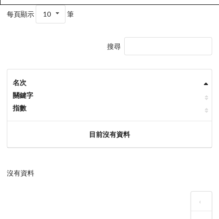
每頁顯示
10
筆
搜尋
名次
關鍵字
指數
目前沒有資料
沒有資料
‹