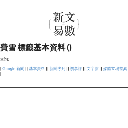
費雪 標籤基本資料 ()
查詢:
|
Google 新聞
||
基本資料
||
新聞序列
||
讚享評
||
文字雲
||
媒體立場差異
|