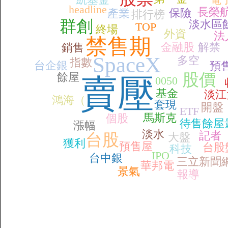
headline
長榮
保險
產業
排行榜
群創
淡水區
TOP
終場
外資
法
禁售期
金融股
解禁
銷售
SpaceX
多空
指數
台企銀
預
餘屋
股價
賣壓
0050
基金
淡江
鴻海（
套現
開盤
ETF
馬斯克
個股
待售餘屋
漲幅
淡水
記者
台股
大盤
獲利
預售屋
台股
科技
IPO
台中銀
三立新聞
華邦電
景氣
報導