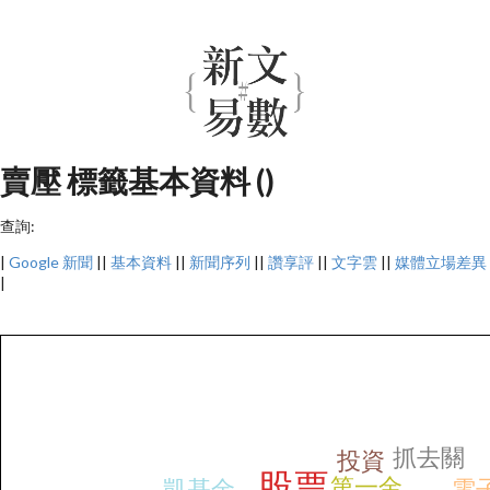
賣壓 標籤基本資料 ()
查詢:
|
Google 新聞
||
基本資料
||
新聞序列
||
讚享評
||
文字雲
||
媒體立場差異
|
抓去關
投資
股票
第一金
凱基金
電