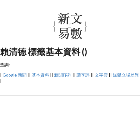
賴清德 標籤基本資料 ()
查詢:
|
Google 新聞
||
基本資料
||
新聞序列
||
讚享評
||
文字雲
||
媒體立場差異
|