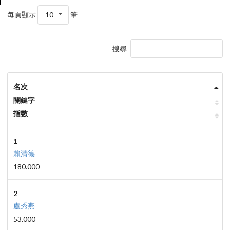
每頁顯示
10
筆
搜尋
名次
關鍵字
指數
1
賴清德
180.000
2
盧秀燕
53.000