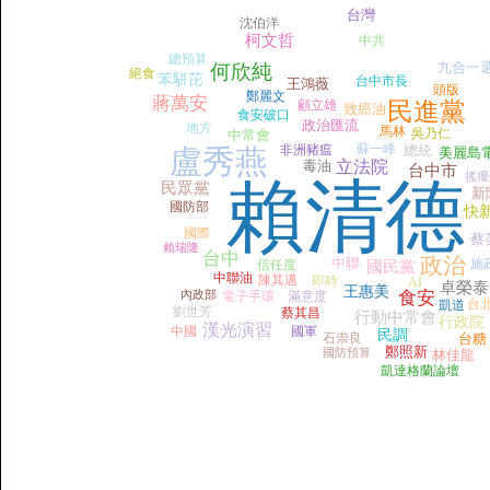
台灣
沈伯洋
柯文哲
中共
總預算
九合一
何欣純
絕食
苯駢芘
台中市長
王鴻薇
頭版
鄭麗文
蔣萬安
顧立雄
民進黨
致癌油
食安破口
政治匯流
地方
馬林
吳乃仁
中常會
蘇一峰
非洲豬瘟
總統
盧秀燕
美麗島
毒油
立法院
台中市
搖擺
賴清德
民眾黨
新
國防部
快
國際
蔡
賴瑞隆
台中
政治
中聯
施
信任度
國民黨
中聯油
陳其邁
即時
AI
卓榮泰
王惠美
內政部
食安
電子手環
滿意度
台
凱道
劉世芳
蔡其昌
行動中常會
行政院
漢光演習
中國
國軍
民調
石崇良
台糖
鄭照新
國防預算
林佳龍
凱達格蘭論壇