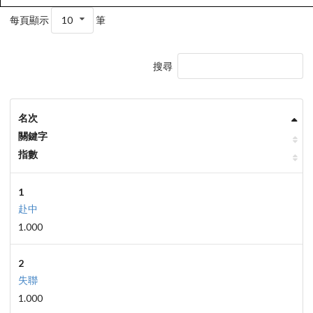
每頁顯示
10
筆
搜尋
名次
關鍵字
指數
1
赴中
1.000
2
失聯
1.000