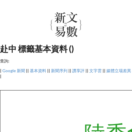
赴中 標籤基本資料 ()
查詢:
|
Google 新聞
||
基本資料
||
新聞序列
||
讚享評
||
文字雲
||
媒體立場差異
|