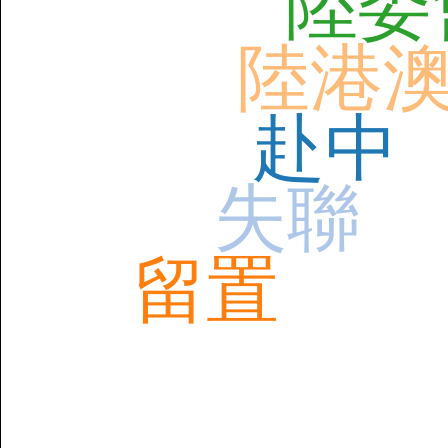
陸委
陸港
赴中
失聯
留置