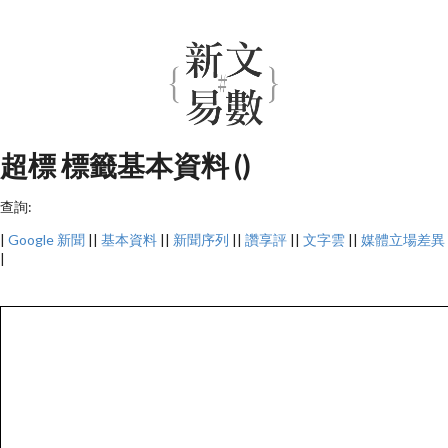
超標 標籤基本資料 ()
查詢:
|
Google 新聞
||
基本資料
||
新聞序列
||
讚享評
||
文字雲
||
媒體立場差異
|