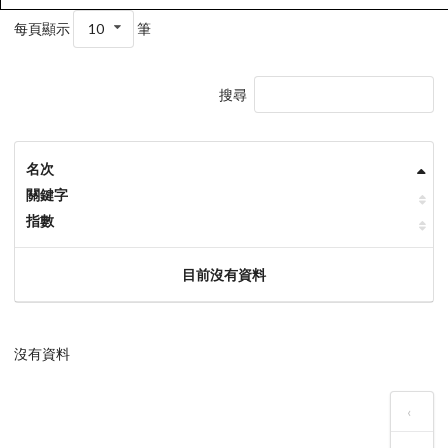
每頁顯示
10
筆
搜尋
名次
關鍵字
指數
目前沒有資料
沒有資料
‹