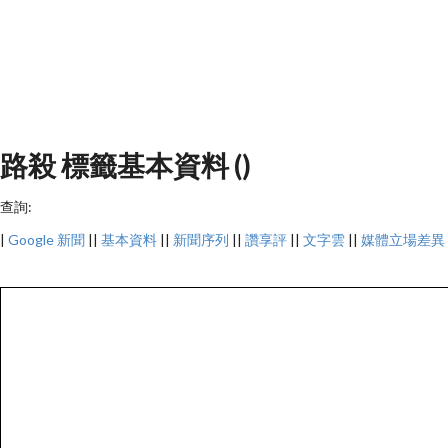
路殺 標籤基本資料 ()
查詢:
|
Google 新聞
||
基本資料
||
新聞序列
||
讚享評
||
文字雲
||
媒體立場差異