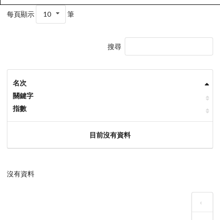
每頁顯示
10
筆
搜尋
名次
關鍵字
指數
目前沒有資料
沒有資料
‹