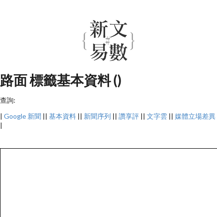
路面 標籤基本資料 ()
查詢:
|
Google 新聞
||
基本資料
||
新聞序列
||
讚享評
||
文字雲
||
媒體立場差異
|