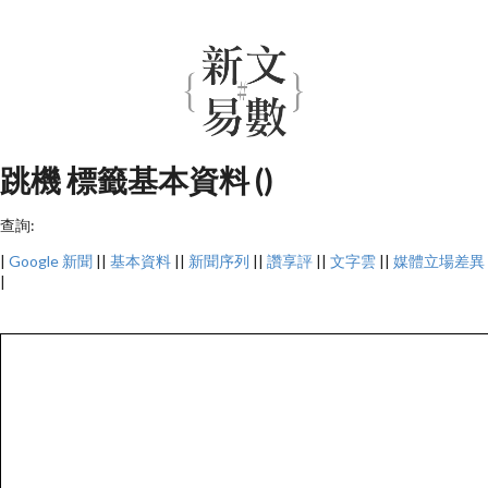
跳機 標籤基本資料 ()
查詢:
|
Google 新聞
||
基本資料
||
新聞序列
||
讚享評
||
文字雲
||
媒體立場差異
|