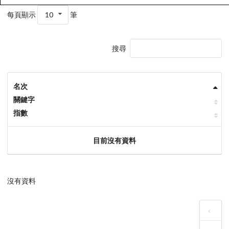
每頁顯示
10
筆
搜尋
名次
關鍵字
指數
目前沒有資料
沒有資料
‹